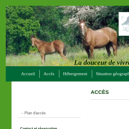
La douceur de vivr
Accueil
Accès
Hébergement
Situation géograph
ACCÈS
Plan d'accès
Contact et réservation